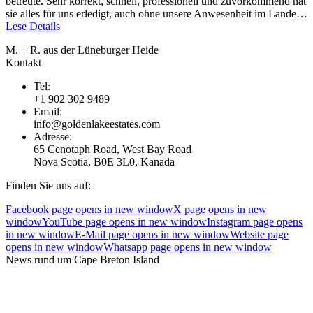
betreute. Sehr korrekt, schnell, professionell und zuvorkommend hat
sie alles für uns erledigt, auch ohne unsere Anwesenheit im Lande…
Lese Details
M. + R. aus der Lüneburger Heide
Kontakt
Tel:
+1 902 302 9489
Email:
info@goldenlakeestates.com
Adresse:
65 Cenotaph Road, West Bay Road
Nova Scotia, B0E 3L0, Kanada
Finden Sie uns auf:
Facebook page opens in new window
X page opens in new
window
YouTube page opens in new window
Instagram page opens
in new window
E-Mail page opens in new window
Website page
opens in new window
Whatsapp page opens in new window
News rund um Cape Breton Island