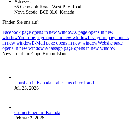
Adresse:
65 Cenotaph Road, West Bay Road
Nova Scotia, B0E 3L0, Kanada
Finden Sie uns auf:
Facebook page opens in new window
X page opens in new
window
YouTube page opens in new window
Instagram page opens
in new window
E-Mail page opens in new window
Website page
opens in new window
Whatsapp page opens in new window
News rund um Cape Breton Island
Hausbau in Kanada – alles aus einer Hand
Juli 23, 2026
Grundsteuern in Kanada
Februar 2, 2026